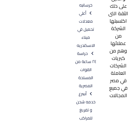
على ذلك
خرسانيه
الثقة التى
أعلي
اكتسبتها
معدلات
الشركة
تحميل في
من
ميناء
عملائها
الاسكندريه
وهم من
حراسة
كبريات
٢٤ ساعة من
الشركات
القوات
العاملة
المسلحة
في مصر
المصرية
في جميع
أسرع
المجالات
خدمه شحن
و تفريغ
للمراكب