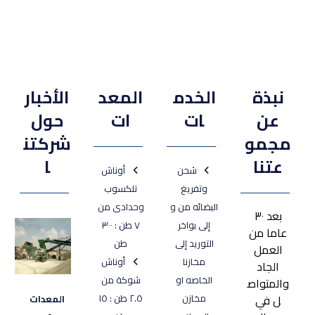
نبذة
الخدم
المعد
الأخبار
عن
ات
ات
حول
مجمو
شركتن
عتنا
ا
شحن
أوناش
وتفريغ
تلكسوب
البضائه من و
وحدادى من
بعد ٣٠
إلى بواخر
٧ طن : ٣٠٠
عاما من
التوريد إلى
طن
العمل
مخازنا
أوناش
الجاد
الخاصه او
شوكة من
والمتواص
ل في
مخازن
٢.٥ طن : ١٥
المعدات