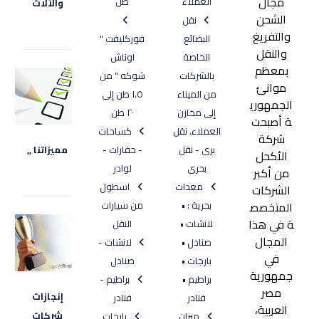
مجال
العملاء
طن
والآلات
الشحن
١٠
نقل
يونيو، ٢٠١٧
والتفريغ
البضائع
فوركليفت "
والنقل
الخاصة
اوناش
بمعظم
بالشركات
شوكه " من
موانئ
من الميناء
١.٥ طن إلى
الجمهوري
إلى مخازن
٢٠ طن
ة أصبحت
العملاء. نقل
كساحات
شركة
برى - نقل
- حفارات -
مميزاتنا ,,
الأكحل
١٠
بحرى
لوادر
من أكبر
يونيو، ٢٠١٧
معدات
اسطول
الشركات
المتخصص
بحرية : •
من سيارات
ة في هذا
لانشات •
النقل
المجال
صنادل •
لانشات -
في
بارجات •
صنادل
جمهورية
براطيم •
براطيم -
مصر
إنجازات
فنادر
فنادر
العربية،
شركات
ميزان
بارجات