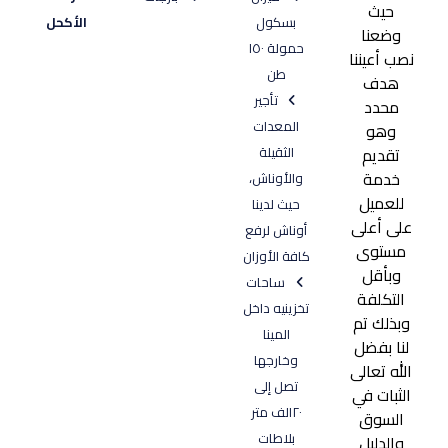
حيث
بسكول
الأكحل
وضعنا
١٠
حمولة ١٥٠
نصب أعيننا
يونيو، ٢٠٢٠
طن
هدف
تأجير
محدد
المعدات
وهو
تقديم
الثقيلة
خدمة
والأوناش،
للعميل
حيث لدينا
على أعلى
أوناش لرفع
مستوى
كافة الأوزان
وبأقل
ساحات
التكلفة
تخزينيه داخل
وبذلك تم
المينا
لنا بفضل
وخارجها
الله تعالى
تصل إلى
الثبات في
٢٠الف متر
السوق
بلاطات
والدليل